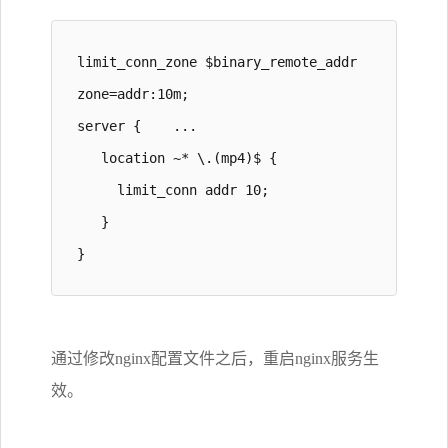
limit_conn_zone $binary_remote_addr 
zone=addr:10m; 

server {    ...    

   location ~* \.(mp4)$ {

     limit_conn addr 10;

   }

}
通过修改nginx配置文件之后，重启nginx服务生
效。