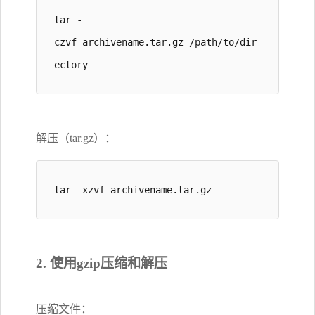
tar -
czvf archivename.tar.gz /path/to/dir
ectory
解压（tar.gz）：
tar -xzvf archivename.tar.gz
2. 使用gzip压缩和解压
压缩文件：