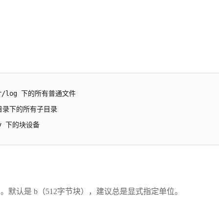
/var/log 下的所有普通文件

找当前目录下的所有子目录

/dev 下的块设备
B）。默认是 b（512字节块），建议总是显式指定单位。